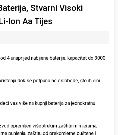
aterija, Stvarni Visoki
-Ion Aa Tijes
 od 4 unaprijed nabijene baterije, kapacitet do 3000
korištenja dok se potpuno ne oslobode, što ih čini
ći vas više na kupnji baterija za jednokratnu
oizvod opremljen višestrukim zaštitnim mjerama,
erne punjenja, zaštitu od prekomjerne puštene i