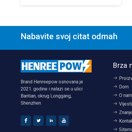
Nabavite svoj citat odmah
Brza 
Proiz
Brand Henreepow osnovana je
Dom
2021. godine i nalazi se u ulici
O nam
Bantian, okrug Longgang,
Shenzhen.
Vijest
Znanj
Kontak
Sitem