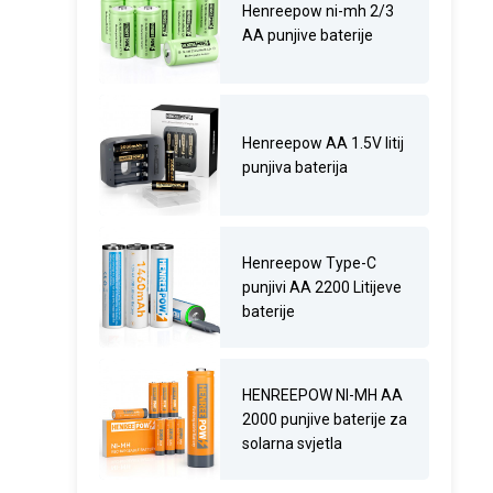
Henreepow ni-mh 2/3
AA punjive baterije
Henreepow AA 1.5V litij
punjiva baterija
Henreepow Type-C
punjivi AA 2200 Litijeve
baterije
HENREEPOW NI-MH AA
2000 punjive baterije za
solarna svjetla