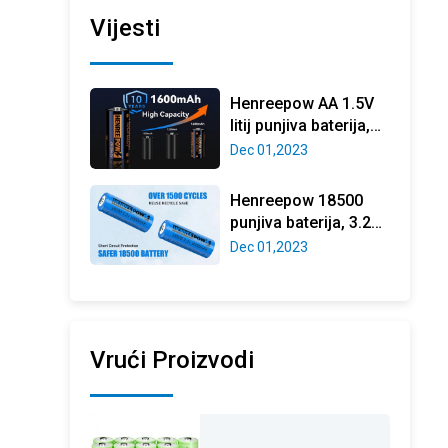
Vijesti
Henreepow AA 1.5V
litij punjiva baterija,
stvarni visoki
Dec 01,2023
kapacitet 3000mWh
(2000mAh) li-ion aa
Henreepow 18500
tijes
punjiva baterija, 3.2V
LifePO4 litij fosfatna
Dec 01,2023
baterija 1000mAh za
vanjsku gar
Vrući Proizvodi