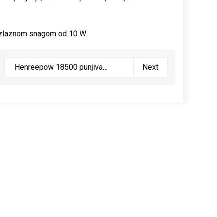
 izlaznom snagom od 10 W.
Henreepow 18500 punjiva
Next
baterija, 3.2V LifePO4 litij
fosfatna baterija