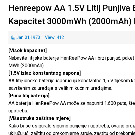
Henreepow AA 1.5V Litij Punjiva B
Kapacitet 3000mWh (2000mAh) Li
Jan 01,1970
View: 412
[Visok kapacitet]
Nabavite litijske baterije HenReePow AA i brzi punjač, ​​paket
MWh (2000mAh).
[1,5V izlaz konstantnog napona]
AA litij-ionske baterije isporučuju konstantne 1,5 V tijekom 
savršenim za uređaje s velikim kućnim uređajima.
[Puna litij baterija]
AA baterija HenReePow AA može se napuniti 1.600 puta, štede
upotrebu.
[Višestruke zaštitne mjere]
Kako bi se osiguralo sigurno punjenje i upotreba, ovaj je pr
uključujući zaštitu od prekomjerne struje, zaštitu od prekomj