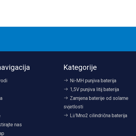
navigacija
Kategorije
vodi
Ni-MH punjiva baterija
1,5V punjiva litij baterija
a
Zamjena baterije od solarne
svjetlosti
i
Li/Mno2 cilindrična baterija
e
tirajte nas
ap