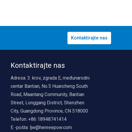
Kontaktirajte nas
Kontaktirajte nas
Adresa:
3. krov, zgrada E, međunarodni
centar Bantian, No.5 Huancheng South
Road, Maantang Community, Bantian
Street, Longgang District, Shenzhen
City, Guangdong Province, CN 518000
Telefon:
+86 18948741414
E -pošta:
ljw@henreepow.com