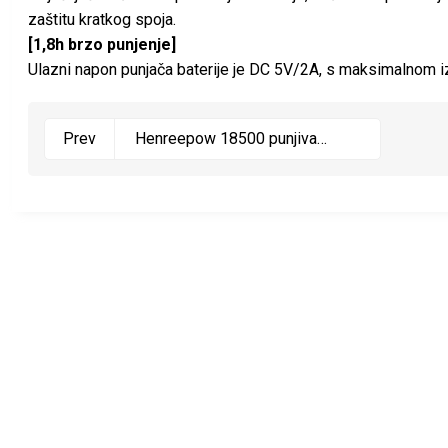
zaštitu kratkog spoja.
[1,8h brzo punjenje]
Ulazni napon punjača baterije je DC 5V/2A, s maksimalnom
Henreepow 18500 punjiva
Prev
baterija, 3.2V LifePO4 litij
fosfatna baterija 1000mAh za
vanjsku gar