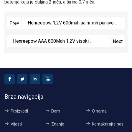
baterija koja je duljina 2 inča, a širina 0,7 inča.
Henreepow 1,2V 600mah aa ni-mh punjive
Prev
baterije
Henreepow AAA 800Mah 1,2V visoki
Next
kapacitet Ni-MH punjiva baterija
Brza navigacija
Proizvodi
Dom
O nama
Vijesti
Znanje
Kontaktirajte nas