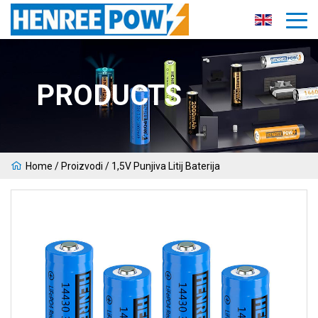
PRODUCTS
Home
/
Proizvodi
/
1,5V Punjiva Litij Baterija