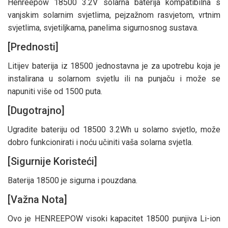
Henreepow 18500 3.2V solarna baterija kompatibilna s
vanjskim solarnim svjetlima, pejzažnom rasvjetom, vrtnim
svjetlima, svjetiljkama, panelima sigurnosnog sustava.
[Prednosti]
Litijev baterija iz 18500 jednostavna je za upotrebu koja je
instalirana u solarnom svjetlu ili na punjaču i može se
napuniti više od 1500 puta.
[Dugotrajno]
Ugradite bateriju od 18500 3.2Wh u solarno svjetlo, može
dobro funkcionirati i noću učiniti vaša solarna svjetla.
[Sigurnije Koristeći]
Baterija 18500 je sigurna i pouzdana.
[Važna Nota]
Ovo je HENREEPOW visoki kapacitet 18500 punjiva Li-ion