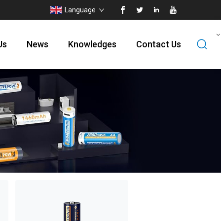
Language
Us
News
Knowledges
Contact Us