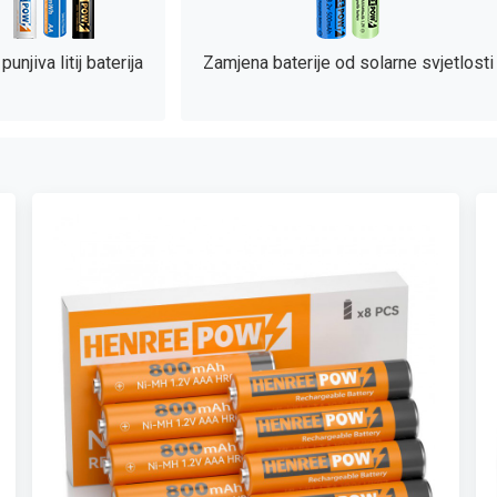
punjiva litij baterija
Zamjena baterije od solarne svjetlosti
1.2V ni-mH punjiva baterija
3.2V LifePO4 punjenje