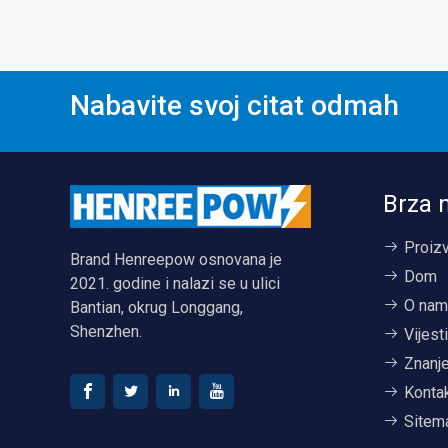
Nabavite svoj citat odmah
Brza 
Proiz
Brand Henreepow osnovana je
Dom
2021. godine i nalazi se u ulici
O nam
Bantian, okrug Longgang,
Shenzhen.
Vijest
Znanj
Kontak
Sitem