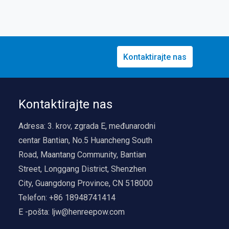
Kontaktirajte nas
Kontaktirajte nas
Adresa:
3. krov, zgrada E, međunarodni
centar Bantian, No.5 Huancheng South
Road, Maantang Community, Bantian
Street, Longgang District, Shenzhen
City, Guangdong Province, CN 518000
Telefon:
+86 18948741414
E -pošta:
ljw@henreepow.com