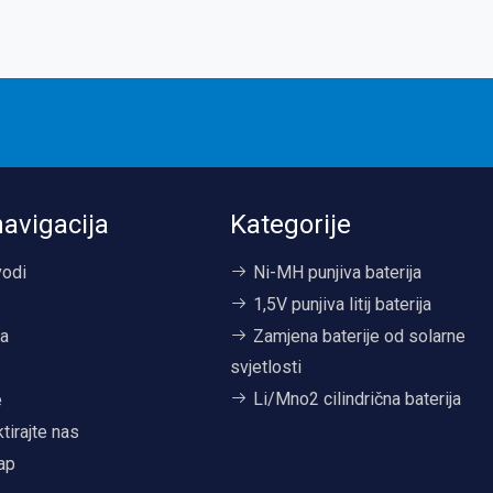
navigacija
Kategorije
vodi
Ni-MH punjiva baterija
1,5V punjiva litij baterija
a
Zamjena baterije od solarne
svjetlosti
i
Li/Mno2 cilindrična baterija
e
tirajte nas
ap