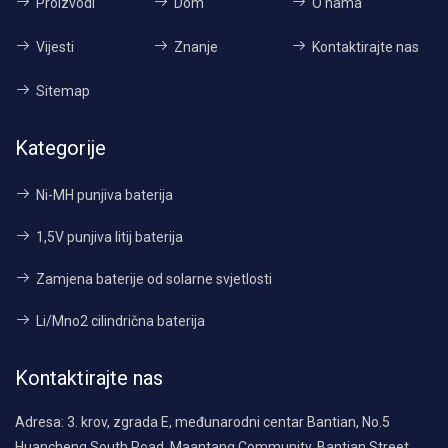
Proizvodi
Dom
O nama
Vijesti
Znanje
Kontaktirajte nas
Sitemap
Kategorije
Ni-MH punjiva baterija
1,5V punjiva litij baterija
Zamjena baterije od solarne svjetlosti
Li/Mno2 cilindrična baterija
Kontaktirajte nas
Adresa:
3. krov, zgrada E, međunarodni centar Bantian, No.5
Huancheng South Road, Maantang Community, Bantian Street,