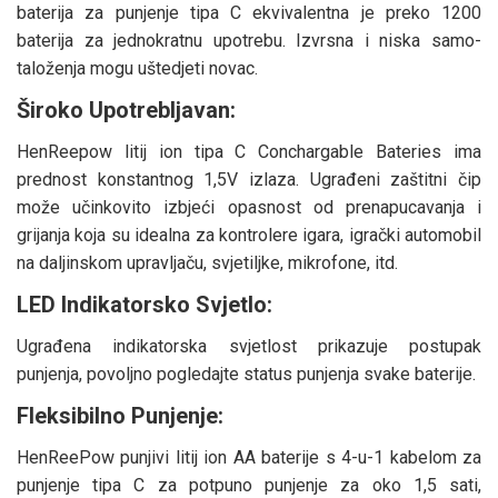
baterija za punjenje tipa C ekvivalentna je preko 1200
baterija za jednokratnu upotrebu. Izvrsna i niska samo-
taloženja mogu uštedjeti novac.
Široko Upotrebljavan:
HenReepow litij ion tipa C Conchargable Bateries ima
prednost konstantnog 1,5V izlaza. Ugrađeni zaštitni čip
može učinkovito izbjeći opasnost od prenapucavanja i
grijanja koja su idealna za kontrolere igara, igrački automobil
na daljinskom upravljaču, svjetiljke, mikrofone, itd.
LED Indikatorsko Svjetlo:
Ugrađena indikatorska svjetlost prikazuje postupak
punjenja, povoljno pogledajte status punjenja svake baterije.
Fleksibilno Punjenje:
HenReePow punjivi litij ion AA baterije s 4-u-1 kabelom za
punjenje tipa C za potpuno punjenje za oko 1,5 sati,